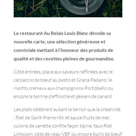
Le restaurant Au Relais Louis Blanc dévoile sa
nouvelle carte, une sélection généreuse et
conviviale mettant à l’honneur des produits de
qualité et des recettes pleines de gourmandise.
Côté entrées, place aux saveurs raffinées avec le
carpaccio de bœuf au pesto et Grana Padano, le
risotto crémeux aux champignons Portobello ou
encore la terrine d’effiloché et gésiers de canard.
Les plats célèbrent autant le terroir que la créativité
: filet de Saint-Pierre rôti et sauce fruits de mer,
cuisine de canette confite façon tajine, faux-filet
Limousin, côte de veau VBF ou encore bun’s de bœuf