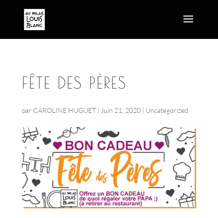
FÊTE DES PÈRES
par
CAROLINE HUGUET
|
Juin 21, 2020
|
Uncategorized